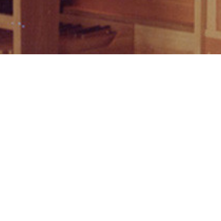
MÜNCHEN, STAATL. HOCHSCHULE FÜR MUSIK
aatl. Hochschu
01.01.1979