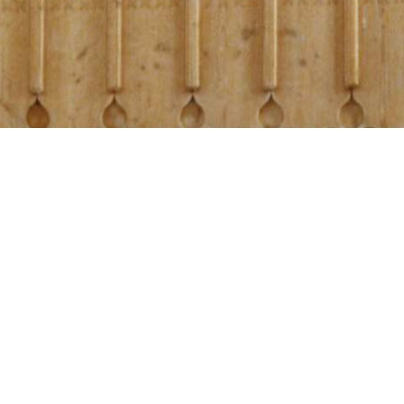
POLLENFELD, KATH. PFARRKIRCHE
feld, Kath. Pfar