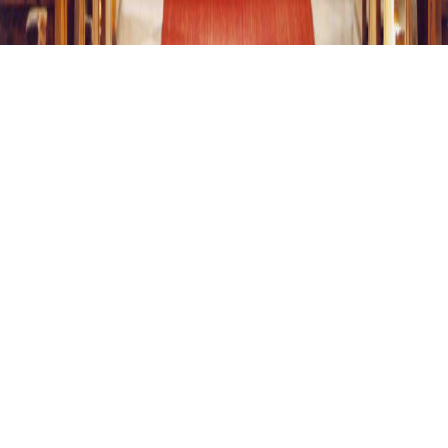
REGENSBURG, ST. ANTON
Regensburg, St. Anton
01.01.1996
III / 39
Regensburg, St. Anton erbaut 1996. Standort: