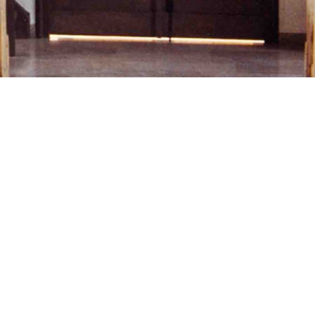
SCHIRNDING, PFARRKIRCHE ST. JOSEF
ng, Pfarrkirche 
01.01.1990