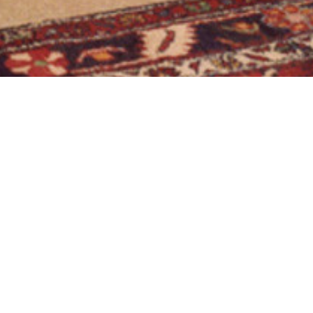
TEGERNSEE, ST. QUIRIN, TRUHENORGEL
, St. Quirin, T
01.01.1982