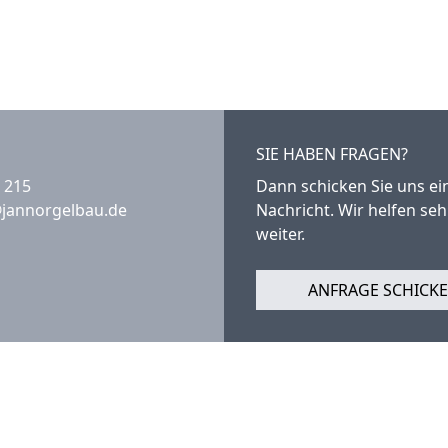
SIE HABEN FRAGEN?
 215
Dann schicken Sie uns ei
@jannorgelbau.de
Nachricht. Wir helfen se
weiter.
ANFRAGE SCHICK