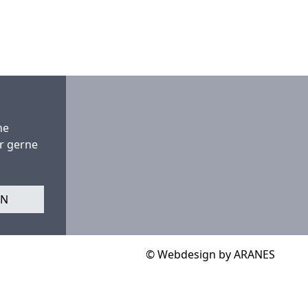
ne
hr gerne
EN
© Webdesign by ARANES