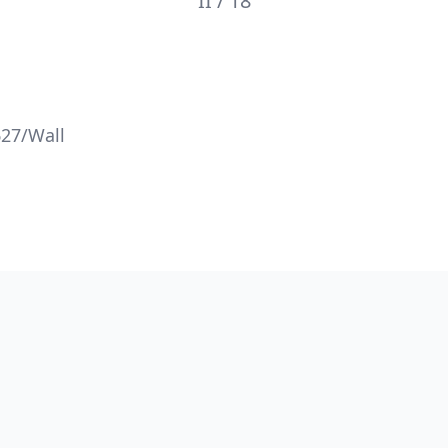
II / 18
627/Wall