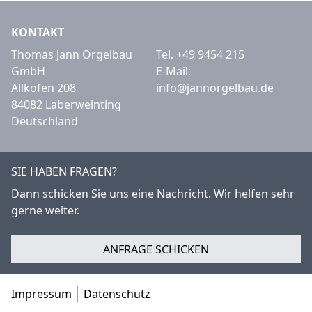
KONTAKT
Thomas Jann Orgelbau
Tel.
+49 9454 215
GmbH
E-Mail:
Allkofen 208
info@jannorgelbau.de
84082 Laberweinting
Deutschland
SIE HABEN FRAGEN?
Dann schicken Sie uns eine Nachricht. Wir helfen sehr
gerne weiter.
ANFRAGE SCHICKEN
Impressum
Datenschutz