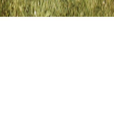
DETMOLD, MUSIKHOCHSCHULE, TRUHENORGEL
Detmold,
Musikhochschule,
Truhenorgel
01.01.1989
I / 4