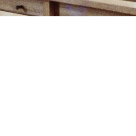
EBERMANNSDORF, KATH. PFARRKIRCHE
sdorf, Kath. Pf
01.01.1989
II / 23