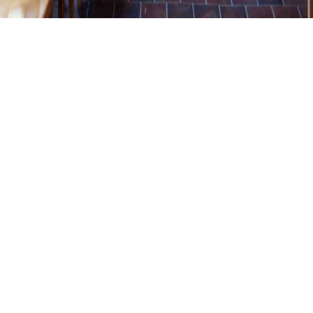
EGGENFELDEN, EV. PFARRKIRCHE
Eggenfelden, Ev.
Pfarrkirche
01.01.1986
II / 14