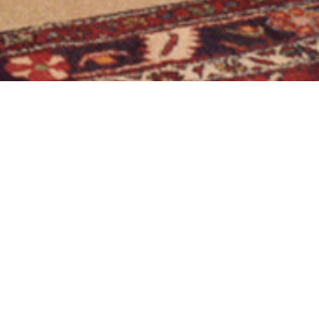
RIEDRICHSHAFEN, BERUFSFACHSCHULE, TRUHENORG
shafen, Berufsf
Truhenorgel