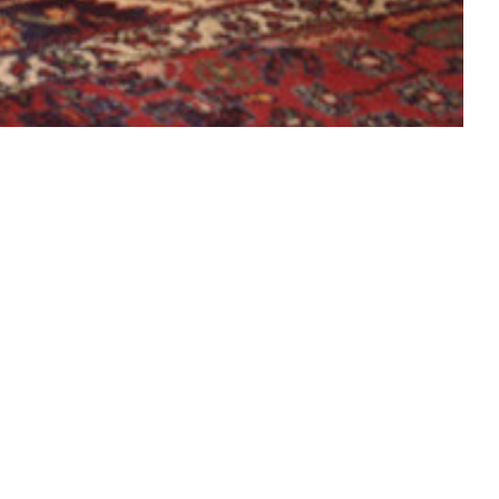
EL
achschule,