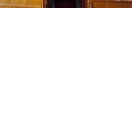
HOLZTRAUBACH, ST. LAURENTIUS
Holztraubach, St.
Laurentius
01.01.1998
II / 13