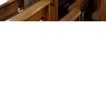
MÜNCHEN, KRANKENHAUS BARMHERZIGE
BRÜDER
München,
Krankenhaus
Barmherzige Brüder
01.01.1987