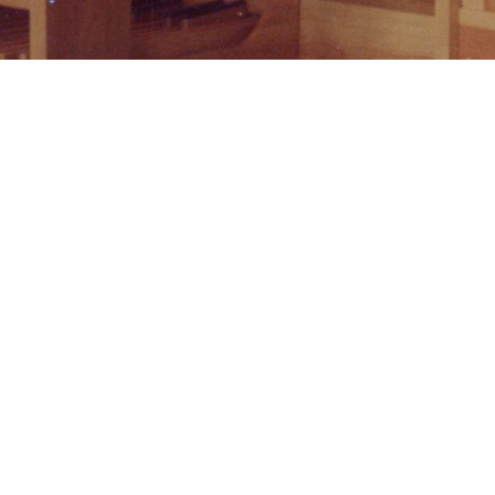
MÜNCHEN, STAATL. HOCHSCHULE F. MUSIK
taatl. Hochschu
01.01.1984
II / 7