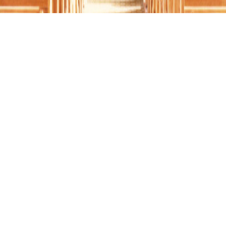
NÜRNBERG-EIBACH, ST. WALBURGA
Nürnberg-Eibach, St.
Walburga
01.01.1982
II / 29