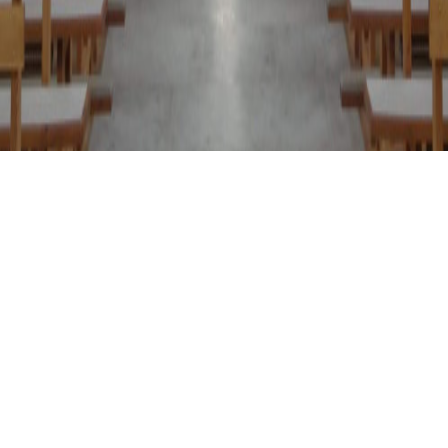
BODENKIRCHEN, ST. JOHANNES D. TÄUFER
Opus 287
Bodenkirchen
01.01.2016