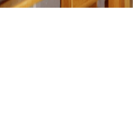
PIETENFELD, KATH. PFARRKIRCHE
Pietenfeld, Kath.
Pfarrkirche
01.01.1976
I / 9