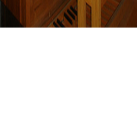
REGENSBURG, KIRCHENMUSIKSCHULE,
ÜBUNGSORGEL
Regensburg,
Kirchenmusikschule,
Übungsorgel
01.01.1990