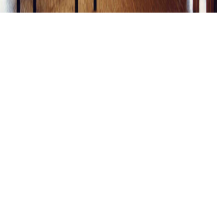
TAUFKIRCHEN, EV. GEMEINDEZENTRUM
Taufkirchen, Ev.
Gemeindezentrum
01.01.1987
II / 12