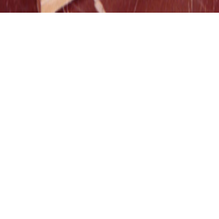
TEGERNSEE, ST. QUIRINUS, KASTENORGEL
Tegernsee, St.
Quirinus, Kastenorgel
01.01.1978
I / 4