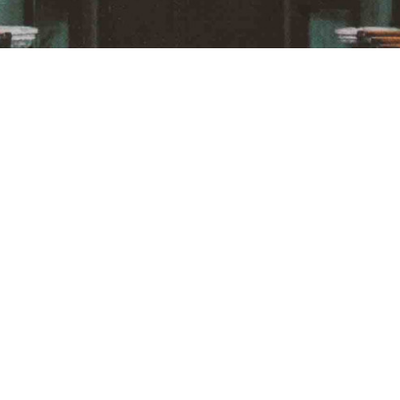
VILLACH, KATH. STADTPFARRKIRCHE
, Kath. Stadtpfa
01.01.1992
III / 40