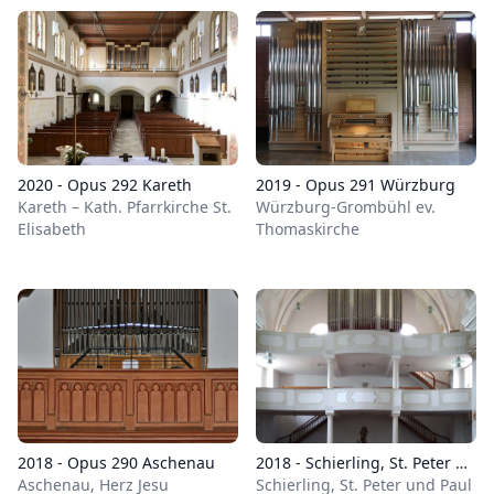
2020 - Opus 292 Kareth
2019 - Opus 291 Würzburg
Kareth – Kath. Pfarrkirche St.
Würzburg-Grombühl ev.
Elisabeth
Thomaskirche
2018 - Opus 290 Aschenau
2018 - Schierling, St. Peter und Paul (Formklang)
Aschenau, Herz Jesu
Schierling, St. Peter und Paul