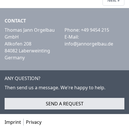
Next »
CONTACT
Thomas Jann Orgelbau
Phone:
+49 9454 215
GmbH
E-Mail:
Allkofen 208
info@jannorgelbau.de
84082 Laberweinting
Germany
ANY QUESTION?
Then send us a message. We're happy to help.
SEND A REQUEST
Imprint
Privacy